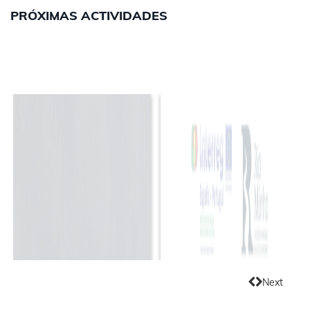
PRÓXIMAS ACTIVIDADES
Monte Aloia
Integramente no
Next
Río Tea
concello de Tui
Previous
(Pontevedra) - Galicia
(Pontevedra).