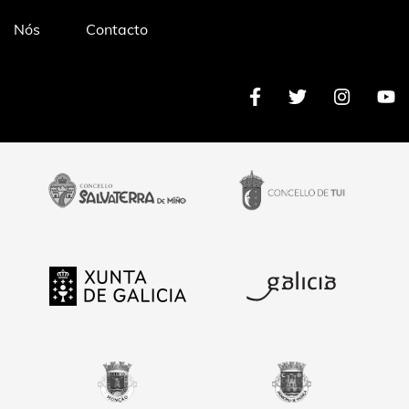
Pé
Nós
Contacto