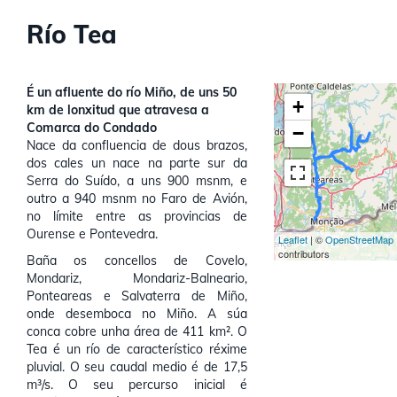
Río Tea
É un afluente do río Miño, de uns 50
+
km de lonxitud que atravesa a
Comarca do Condado
−
Nace da confluencia de dous brazos,
dos cales un nace na parte sur da
Serra do Suído, a uns 900 msnm, e
outro a 940 msnm no Faro de Avión,
no límite entre as provincias de
Ourense e Pontevedra.
Leaflet
| ©
OpenStreetMap
contributors
Baña os concellos de Covelo,
Mondariz, Mondariz-Balneario,
Ponteareas e Salvaterra de Miño,
onde desemboca no Miño. A súa
conca cobre unha área de 411 km². O
Tea é un río de característico réxime
pluvial. O seu caudal medio é de 17,5
m³/s. O seu percurso inicial é