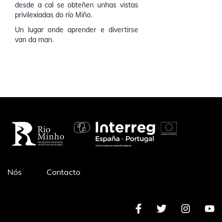
desde a cal se obteñen unhas vistas
privilexiadas do río Miño.
Un lugar onde aprender e divertirse
van da man.
Pé
Nós
Contacto