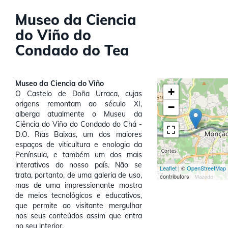
Museo da Ciencia
do Viño do
Condado do Tea
Museo da Ciencia do Viño
+
O Castelo de Doña Urraca, cujas
origens remontam ao século XI,
−
alberga atualmente o Museu da
Ciência do Viño do Condado do Chá -
D.O. Rías Baixas, um dos maiores
espaços de viticultura e enologia da
Península, e também um dos mais
interativos do nosso país. Não se
Leaflet
| ©
OpenStreetMap
trata, portanto, de uma galeria de uso,
contributors
mas de uma impressionante mostra
de meios tecnológicos e educativos,
que permite ao visitante mergulhar
nos seus conteúdos assim que entra
no seu interior.