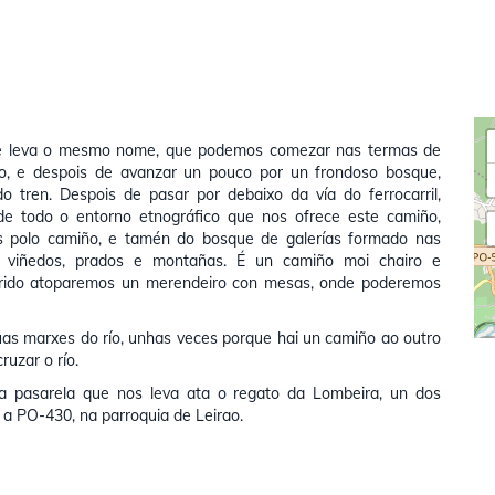
que leva o mesmo nome, que podemos comezar nas termas de
iño, e despois de avanzar un pouco por un frondoso bosque,
 tren. Despois de pasar por debaixo da vía do ferrocarril,
e todo o entorno etnográfico que nos ofrece este camiño,
 polo camiño, e tamén do bosque de galerías formado nas
vo, viñedos, prados e montañas. É un camiño moi chairo e
rrido atoparemos un merendeiro con mesas, onde poderemos
as marxes do río, unhas veces porque hai un camiño ao outro
ruzar o río.
a pasarela que nos leva ata o regato da Lombeira, un dos
 a PO-430, na parroquia de Leirao.