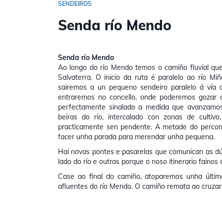
SENDEIROS
Senda río Mendo
Senda río Mendo
Ao longo do río Mendo temos o camiño fluvial 
Salvaterra. O inicio da ruta é paralelo ao río M
sairemos a un pequeno sendeiro paralelo á vía do
entraremos no concello, onde poderemos gozar d
perfectamente sinalado a medida que avanzamos
beiras do río, intercalado con zonas de culti
practicamente sen pendente. A metade do perco
facer unha parada para merendar unha pequena.
Hai novas pontes e pasarelas que comunican as dú
lado do río e outras porque o noso itinerario fainos c
Case ao final do camiño, atoparemos unha últim
afluentes do río Mendo. O camiño remata ao cruzar