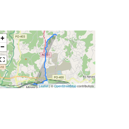
+
−
Leaflet
| ©
OpenStreetMap
contributors