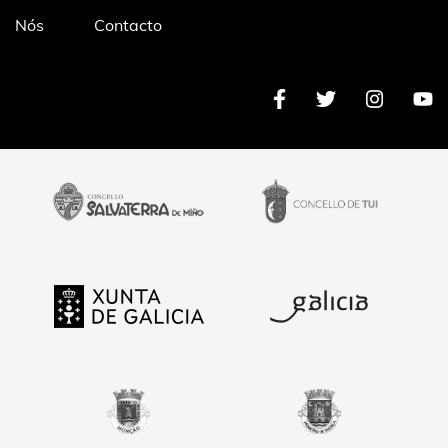
Pé
Nós
Contacto