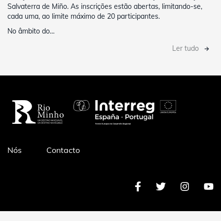
Salvaterra de Miño. As inscrições estão abertas, limitando-se,
cada uma, ao limite máximo de 20 participantes.
No âmbito do…
Ler tudo
Pé
Nós
Contacto