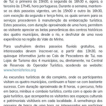
de Tui: a primeira às 15h00, a segunda às 16h30 e, agora, a
terceira às 17h45, hora portuguesa. Durante a semana, mantem-
se os dois passeios vigentes, um às 15h00 e outro às 16h30,
com exceção da segunda e terça-feira, os quais servem para os
serviços procederem à manutenção da embarcação turística.
Estes passeios, com duração aproximada de uma hora, permitem
ao visitante apreciar as belas panorâmicas dos centros históricos
dos quatro municípios, desde o rio, e desfrutar de uma nova
experiência na região do Vale do Minho.
Para usufruírem destes passeios fluviais gratuitos, os
interessados devem inscrever-se, a partir das 13h30, no
quiosque informativo junto ao Cais de Pescadores de Tui, nas
Lojas de Turismo dos 4 municípios, ou, diretamente, na Central
de Reservas do Operador Turístico, acedendo ao website:
www.hemisferios.org
As excursões turísticas de dia completo, onde os participantes
visitam os quatro municípios, continuam a fazer-se com bastante
sucesso. Com duração aproximada de 8 horas, o percurso, feito
em barco, minibus e comboio turístico, conta com o apoio de um
guia turístico, que acompanha os visitantes aos espaços culturais
e patrimoniais visitáveis em cada localidade. À semelhança dos
passeios de barco de uma hora, os interessados em participar