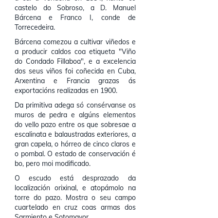
castelo do Sobroso, a D. Manuel
Bárcena e Franco I, conde de
Torrecedeira.
Bárcena comezou a cultivar viñedos e
a producir caldos coa etiqueta "Viño
do Condado Fillaboa", e a excelencia
dos seus viños foi coñecida en Cuba,
Arxentina e Francia grazas ás
exportacións realizadas en 1900.
Da primitiva adega só consérvanse os
muros de pedra e algúns elementos
do vello pazo entre os que sobresae a
escalinata e balaustradas exteriores, a
gran capela, o hórreo de cinco claros e
o pombal. O estado de conservación é
bo, pero moi modificado.
O escudo está desprazado da
localización orixinal, e atopámolo na
torre do pazo. Mostra o seu campo
cuartelado en cruz coas armas dos
Sarmiento e Sotomayor.