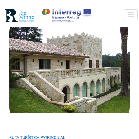
Ir
o
Tog
contido
navi
principal
Ir
o
contido
principal
RUTA TURÍSTICA PATRIMONIAL