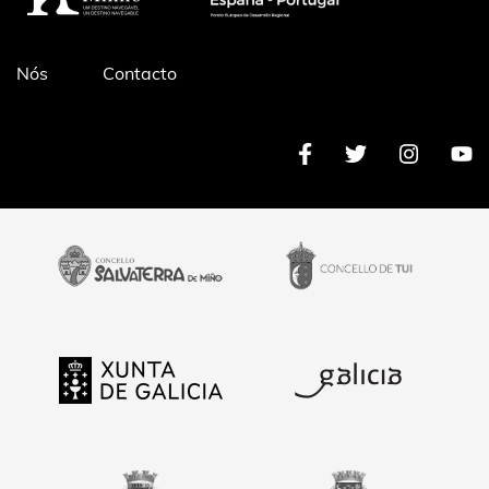
Pé
Nós
Contacto