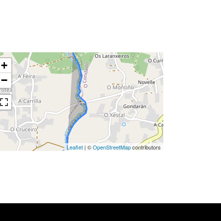
+
−
Leaflet
| ©
OpenStreetMap
contributors