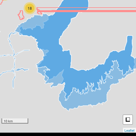
18
M
10 km
Leaflet