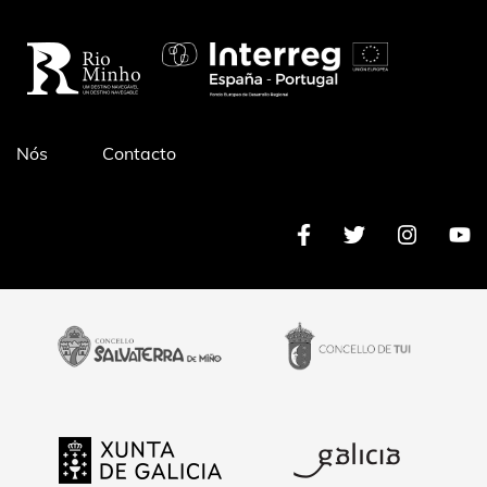
Pé
Nós
Contacto