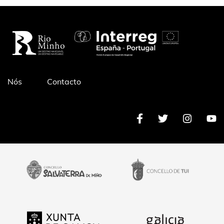
Pé
Nós
Contacto