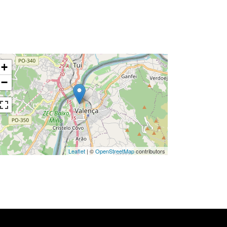
+
−
Leaflet
| ©
OpenStreetMap
contributors