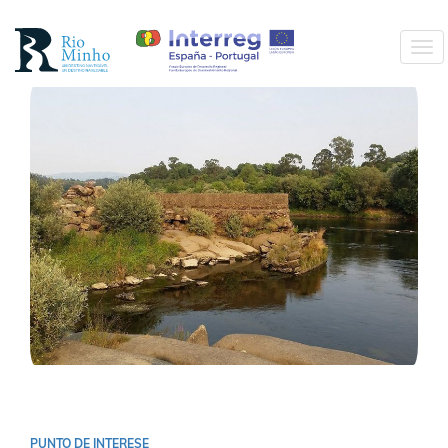
Ir
o
Tog
contido
navi
principal
Ir
o
contido
principal
PUNTO DE INTERESE