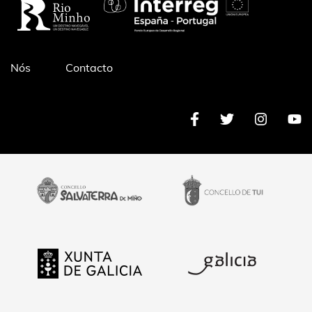
Pé
Nós
Contacto