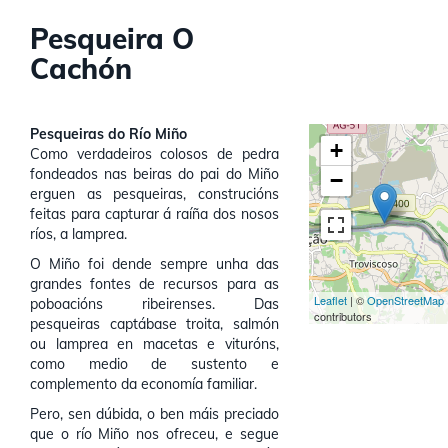
Pesqueira O
Cachón
Pesqueiras do Río Miño
+
Como verdadeiros colosos de pedra
fondeados nas beiras do pai do Miño
−
erguen as pesqueiras, construcións
feitas para capturar á raíña dos nosos
ríos, a lamprea.
O Miño foi dende sempre unha das
grandes fontes de recursos para as
Leaflet
| ©
OpenStreetMap
poboacións ribeirenses. Das
contributors
pesqueiras captábase troita, salmón
ou lamprea en macetas e vituróns,
como medio de sustento e
complemento da economía familiar.
Pero, sen dúbida, o ben máis preciado
que o río Miño nos ofreceu, e segue