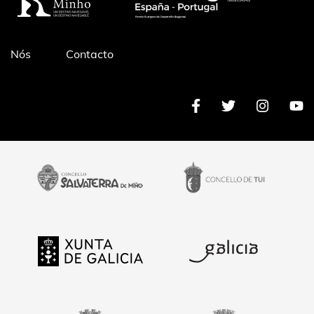
Pé
Nós
Contacto