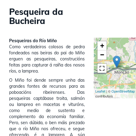
Pesqueira da
Bucheira
Pesqueiras do Río Miño
+
Como verdadeiros colosos de pedra
fondeados nas beiras do pai do Miño
−
erguen as pesqueiras, construcións
feitas para capturar á raíña dos nosos
ríos, a lamprea.
O Miño foi dende sempre unha das
grandes fontes de recursos para as
Leaflet
| ©
OpenStreetMap
poboacións ribeirenses. Das
contributors
pesqueiras captábase troita, salmón
ou lamprea en macetas e vituróns,
como medio de sustento e
complemento da economía familiar.
Pero, sen dúbida, o ben máis prezado
que o río Miño nos ofreceu, e segue
ofrecendo, é a lamprea. A súa