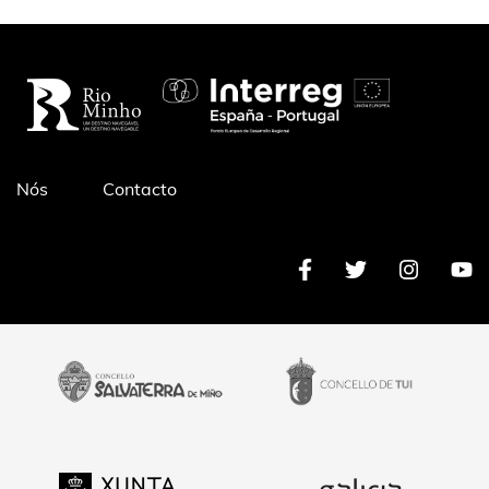
Pé
Nós
Contacto