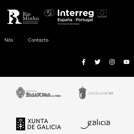
Pé
Nós
Contacto