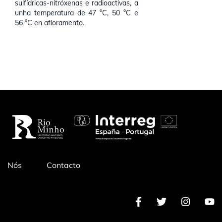
sulfídricas-nitróxenas e radioactivas, a
unha temperatura de 47 °C, 50 °C e
56 °C en afloramento.
Pé
Nós
Contacto