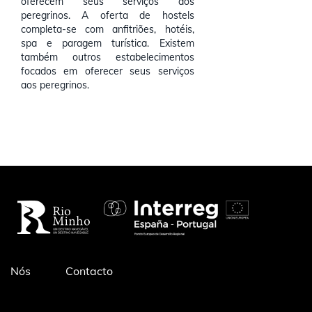
oferecem seus serviços aos
peregrinos. A oferta de hostels
completa-se com anfitriões, hotéis,
spa e paragem turística. Existem
também outros estabelecimentos
focados em oferecer seus serviços
aos peregrinos.
Pé
Nós
Contacto