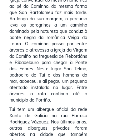
igreja conventual do mesmo nome fica
ao pé do Caminho, da mesma forma
que San Bartolomeu faz mais tarde.
Ao longo da sua margem, o percurso
leva os peregrinos a um caminho
dominado pela natureza que conduz à
ponte negra da românica Veiga do
Louro. O caminho passa por entre
árvores e atravessa a igreja da Virgem
do Camiño na freguesia de Rebordáns
e Ribadelouro para chegar à Ponte
das Febres. Neste lugar San Telmo,
padroeiro de Tui e dos homens do
mar, adoeceu, e ali pegou um pequeno
atentado instalado no lugar. Entre
árvores, a rota continua até o
município de Porriño.
Tui tem um albergue oficial da rede
Xunta de Galicia na rua Parroco
Rodríguez Vázquez. Nos últimos anos,
outros albergues privados foram
abertos na cidade que também