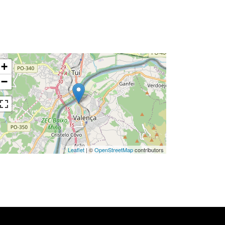
+
−
Leaflet
| ©
OpenStreetMap
contributors