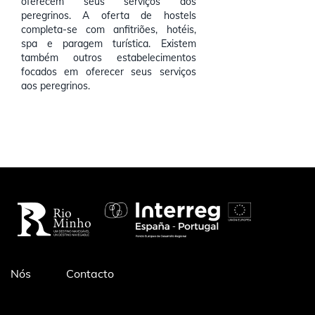
oferecem seus serviços aos
peregrinos. A oferta de hostels
completa-se com anfitriões, hotéis,
spa e paragem turística. Existem
também outros estabelecimentos
focados em oferecer seus serviços
aos peregrinos.
Pé
Nós
Contacto