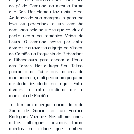
igreja conventual do mesmo nome fica
ao pé do Caminho, da mesma forma
que San Bartolomeu faz mais tarde.
Ao longo da sua margem, o percurso
leva os peregrinos a um caminho
dominado pela natureza que conduz à
ponte negra da românica Veiga do
Louro. O caminho passa por entre
árvores e atravessa a igreja da Virgem
do Camiño na freguesia de Rebordáns
e Ribadelouro para chegar à Ponte
das Febres. Neste lugar San Telmo,
padroeiro de Tui e dos homens do
mar, adoeceu, e ali pegou um pequeno
atentado instalado no lugar. Entre
árvores, a rota continua até o
município de Porriño.
Tui tem um albergue oficial da rede
Xunta de Galicia na rua Parroco
Rodríguez Vázquez. Nos últimos anos,
outros albergues privados foram
abertos na cidade que também