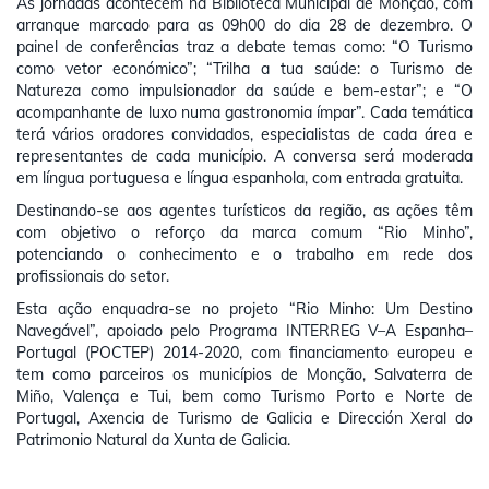
As jornadas acontecem na Biblioteca Municipal de Monção, com
arranque marcado para as 09h00 do dia 28 de dezembro. O
painel de conferências traz a debate temas como: “O Turismo
como vetor económico”; “Trilha a tua saúde: o Turismo de
Natureza como impulsionador da saúde e bem-estar”; e “O
acompanhante de luxo numa gastronomia ímpar”. Cada temática
terá vários oradores convidados, especialistas de cada área e
representantes de cada município. A conversa será moderada
em língua portuguesa e língua espanhola, com entrada gratuita.
Destinando-se aos agentes turísticos da região, as ações têm
com objetivo o reforço da marca comum “Rio Minho”,
potenciando o conhecimento e o trabalho em rede dos
profissionais do setor.
Esta ação enquadra-se no projeto “Rio Minho: Um Destino
Navegável”, apoiado pelo Programa INTERREG V–A Espanha–
Portugal (POCTEP) 2014-2020, com financiamento europeu e
tem como parceiros os municípios de Monção, Salvaterra de
Miño, Valença e Tui, bem como Turismo Porto e Norte de
Portugal, Axencia de Turismo de Galicia e Dirección Xeral do
Patrimonio Natural da Xunta de Galicia.